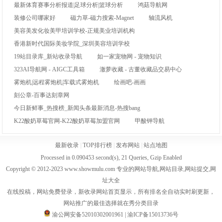
最新体育赛事分析报道|足球分析|篮球分析
鸿菇导航网
装修公司哪家好
磁力草-磁力搜索-Magnet
轴流风机
美容美发化妆美甲培训学校-正规美业培训机构
香港新时代国际美妆学院_深圳美容培训学校
19站目录库_新站收录导航
如一家宠物网 - 宠物知识
323AI导航网 - AIGC工具箱
澈萝收藏 - 古董收藏品交易中心
雾炮机|远程雾炮机|车载式雾炮机
绘画吧-画画
刻公章-百事达刻章网
今日新鲜事_热搜榜_新闻头条最新消息-热搜bang
K22酸奶草莓官网-K22酸奶草莓加盟官网
甲酸钾导航
最新收录
|
TOP排行榜
|
发布网站
|
站点地图
Processed in 0.090453 second(s), 21 Queries, Gzip Enabled
Copyright © 2012-2023 www.showmulu.com 专业的网站导航,网站目录,网站提交,网
址大全
在线投稿，网站免费登录，新收录网站首页显示，所有排名全自动实时刷更新，
网站推广的最佳选择就在秀分类目录
渝公网安备52010302001961
|
渝ICP备15013736号