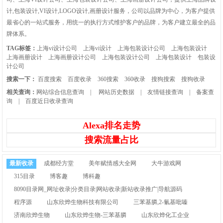
计,包装设计,VI设计,LOGO设计,画册设计服务，公司以品牌为中心，为客户提供
最省心的一站式服务，用统一的执行方式维护客户的品牌，为客户建立最全的品
牌体系。
TAG标签：
上海vi设计公司
上海vi设计
上海包装设计公司
上海包装设计
上海画册设计
上海画册设计公司
上海包装设计公司
上海包装设计
包装设
计公司
搜索一下：
百度搜索
百度收录
360搜索
360收录
搜狗搜索
搜狗收录
相关查询：
网站综合信息查询
|
网站历史数据
|
友情链接查询
|
备案查
询
|
百度近日收录查询
Alexa排名走势
搜索流量占比
最新收录
成都经方堂
美年赋情感大全网
大牛游戏网
315目录
博客趣
博科趣
8090目录网_网址收录|分类目录|网站收录|新站收录推广|导航源码
程序源
山东欣烨生物科技有限公司
三苯基膦,2-氰基吡嗪
济南欣烨生物
山东欣烨生物-三苯基膦
山东欣烨化工企业