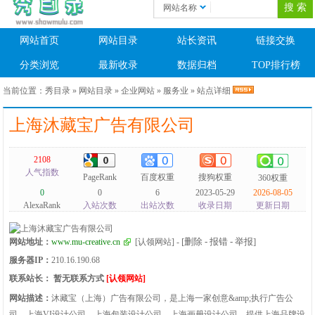
网站名称
网站首页
网站目录
站长资讯
链接交换
分类浏览
最新收录
数据归档
TOP排行榜
当前位置：
秀目录
»
网站目录
»
企业网站
»
服务业
» 站点详细
上海沐藏宝广告有限公司
2108
人气指数
PageRank
百度权重
搜狗权重
360权重
0
0
6
2023-05-29
2026-08-05
AlexaRank
入站次数
出站次数
收录日期
更新日期
[删除 - 报错 - 举报]
网站地址：
www.mu-creative.cn
[认领网站]
-
服务器IP：
210.16.190.68
联系站长：
暂无联系方式
[认领网站]
网站描述：
沐藏宝（上海）广告有限公司，是上海一家创意&amp;执行广告公
司、上海VI设计公司、上海包装设计公司、上海画册设计公司，提供上海品牌设