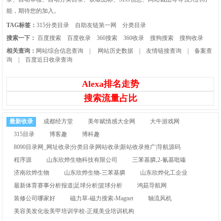
能，期待您的加入。
TAG标签：
315分类目录
自助友链第一网
分类目录
搜索一下：
百度搜索
百度收录
360搜索
360收录
搜狗搜索
搜狗收录
相关查询：
网站综合信息查询
|
网站历史数据
|
友情链接查询
|
备案查
询
|
百度近日收录查询
Alexa排名走势
搜索流量占比
最新收录
成都经方堂
美年赋情感大全网
大牛游戏网
315目录
博客趣
博科趣
8090目录网_网址收录|分类目录|网站收录|新站收录推广|导航源码
程序源
山东欣烨生物科技有限公司
三苯基膦,2-氰基吡嗪
济南欣烨生物
山东欣烨生物-三苯基膦
山东欣烨化工企业
最新体育赛事分析报道|足球分析|篮球分析
鸿菇导航网
装修公司哪家好
磁力草-磁力搜索-Magnet
轴流风机
美容美发化妆美甲培训学校-正规美业培训机构