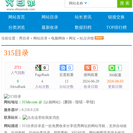
网站名称
网站首页
网站目录
站长资讯
链接交换
分类浏览
最新收录
数据归档
TOP排行榜
当前位置：
秀目录
»
网站目录
»
电脑网络
»
网址
» 站点详细
315目录
2711
人气指数
PageRank
百度权重
搜狗权重
360权重
0
4
13
2024-06-29
2026-08-03
AlexaRank
入站次数
出站次数
收录日期
更新日期
[删除 - 报错 - 举报]
网站地址：
315dir.com
[认领网站]
-
服务器IP：
8.218.9.228
联系站长：
网站描述：
315分类目录是一款免费收录分享优秀网址的网站导航，支持自动收
录、自动审核、自动分类目录、获取图标、SEO信息、网站截图等等强大的功