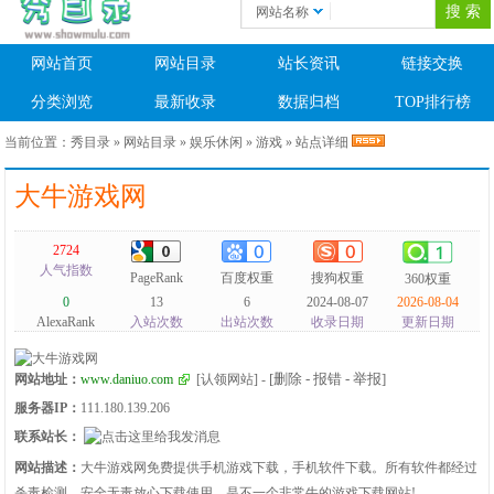
网站名称
网站首页
网站目录
站长资讯
链接交换
分类浏览
最新收录
数据归档
TOP排行榜
当前位置：
秀目录
»
网站目录
»
娱乐休闲
»
游戏
» 站点详细
大牛游戏网
2724
人气指数
PageRank
百度权重
搜狗权重
360权重
0
13
6
2024-08-07
2026-08-04
AlexaRank
入站次数
出站次数
收录日期
更新日期
[删除 - 报错 - 举报]
网站地址：
www.daniuo.com
[认领网站]
-
服务器IP：
111.180.139.206
联系站长：
网站描述：
大牛游戏网免费提供手机游戏下载，手机软件下载。所有软件都经过
杀毒检测，安全无毒放心下载使用，是不一个非常牛的游戏下载网站!