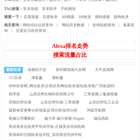
TAG标签：
安卓游戏
安卓软件
手机网游
搜索一下：
百度搜索
百度收录
360搜索
360收录
搜狗搜索
搜狗收录
相关查询：
网站综合信息查询
|
网站历史数据
|
友情链接查询
|
备案查
询
|
百度近日收录查询
Alexa排名走势
搜索流量占比
最新收录
成都经方堂
美年赋情感大全网
大牛游戏网
315目录
博客趣
博科趣
8090目录网_网址收录|分类目录|网站收录|新站收录推广|导航源码
程序源
山东欣烨生物科技有限公司
三苯基膦,2-氰基吡嗪
济南欣烨生物
山东欣烨生物-三苯基膦
山东欣烨化工企业
最新体育赛事分析报道|足球分析|篮球分析
鸿菇导航网
装修公司哪家好
磁力草-磁力搜索-Magnet
轴流风机
美容美发化妆美甲培训学校-正规美业培训机构
香港新时代国际美妆学院_深圳美容培训学校