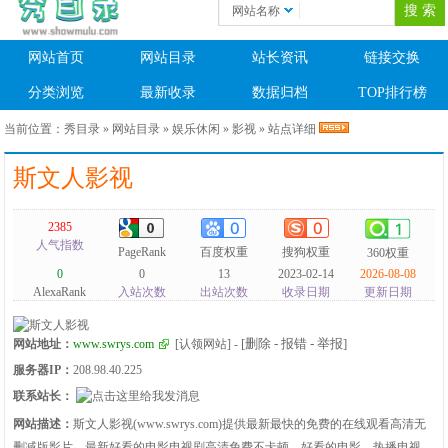
网站名称
网站首页
网站目录
站长资讯
链接交换
分类浏览
最新收录
数据归档
TOP排行榜
当前位置：
秀目录
»
网站目录
»
娱乐休闲
»
影视
» 站点详细
斯文人影视
2385
人气指数
PageRank
百度权重
搜狗权重
360权重
0
0
13
2023-02-14
2026-08-08
AlexaRank
入站次数
出站次数
收录日期
更新日期
[删除 - 报错 - 举报]
网站地址：
www.swrys.com
[认领网站]
-
服务器IP：
208.98.40.225
联系站长：
网站描述：
斯文人影视(www.swrys.com)提供最新最快的免费的在线观看高清无
删减版影片、最新好看的电影电视剧高清免费不卡顿，好看的电影、热播电视