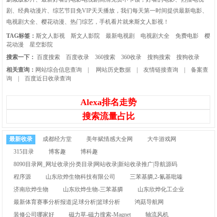
剧、经典动漫片、综艺节目免VIP天天播放，我们每天第一时间提供最新电影、
电视剧大全、樱花动漫、热门综艺，手机看片就来斯文人影视！
TAG标签：
斯文人影视
斯文人影院
最新电视剧
电视剧大全
免费电影
樱
花动漫
星空影院
搜索一下：
百度搜索
百度收录
360搜索
360收录
搜狗搜索
搜狗收录
相关查询：
网站综合信息查询
|
网站历史数据
|
友情链接查询
|
备案查
询
|
百度近日收录查询
Alexa排名走势
搜索流量占比
最新收录
成都经方堂
美年赋情感大全网
大牛游戏网
315目录
博客趣
博科趣
8090目录网_网址收录|分类目录|网站收录|新站收录推广|导航源码
程序源
山东欣烨生物科技有限公司
三苯基膦,2-氰基吡嗪
济南欣烨生物
山东欣烨生物-三苯基膦
山东欣烨化工企业
最新体育赛事分析报道|足球分析|篮球分析
鸿菇导航网
装修公司哪家好
磁力草-磁力搜索-Magnet
轴流风机