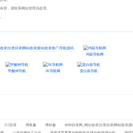
站所有。
发现有异，请联系网站管理员处理。
任。
收录|分类目录|网站收录|新站收录推广|导航源码
鸿菇导航网
甲酸钾导航
JK导航网
蛋白胨导航
315目录
博客趣
博科趣
8090目录网_网址收录|分类目录|网站收录|
基膦
山东欣烨化工企业
最新体育赛事分析报道|足球分析|篮球分析
鸿菇