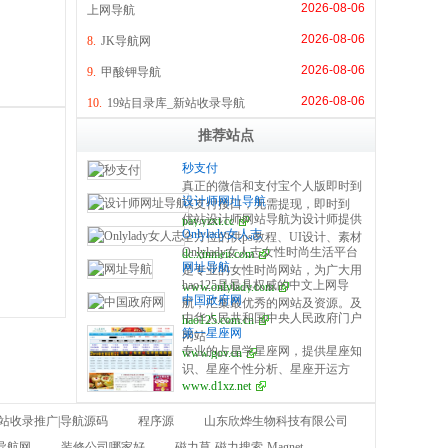
2026-08-06
上网导航
2026-08-06
8.
JK导航网
2026-08-06
9.
甲酸钾导航
2026-08-06
10.
19站目录库_新站收录导航
推荐站点
秒支付
真正的微信和支付宝个人版即时到
设计师网址导航
账支付接口，无需提现，即时到
优站设计师网站导航为设计师提供
pay.yzxt.cc
账，100%资金安全，彩虹系统合
Onlylady女人志
全方位的供ps教程、UI设计、素材
作服务商，无需手续费，无需人工
Onlylady女人志女性时尚生活平台
dc.xinmeit.com
下载、高清图库、配色方案、用户
操作，是个人收款的最佳解决方
网址导航
是专业的女性时尚网站，为广大用
体验、网页设计等全方位设计师网
案。
hao125是最具权威的中文上网导
www.onlylady.com
户提供专业的时尚潮流、美容方
站导航指引。每周更新及时，同时
中国政府网
航，汇集最优秀的网站及资源。及
法、流行趋势、服饰时装资讯，打
是优站网（YOUZHAN.CO）旗下
中华人民共和国中央人民政府门户
hao125.com.cn
时收录影视、音乐、小说、游戏等
造专业时尚、美容、生活、达人、
最实用、最专业、最全面、最好用
第一星座网
网站
分类的网址和内容，让您的网络生
互动平台。
的设计师网址导航！
专业的占星学星座网，提供星座知
www.gov.cn
活更简单精彩。上网，从hao125开
识、星座个性分析、星座开运方
始。
www.d1xz.net
法、星座运势、配对、查询以及心
理测试、塔罗牌、在线算命、风
新站收录推广|导航源码
程序源
山东欣烨生物科技有限公司
水、生肖等星相命理相关内容。
导航网
装修公司哪家好
磁力草-磁力搜索-Magnet