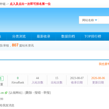
和外链
->
点入及点出一次即可排名第一位
网站名称
换
分类浏览
最新收录
数据归档
TOP排行榜
807
排队审核，
篇站长资讯
我也要
0
44
15
2023-08-07
2026-08-06
AlexaRank
入站次数
出站次数
收录日期
更新日期
权重
[删除 - 报错 - 举报]
i.cn
[认领网站]
-
199