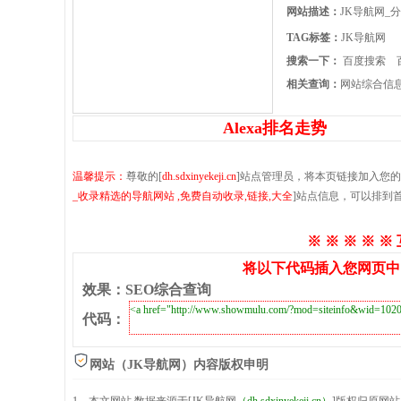
网站描述：
JK导航网_
TAG标签：
JK导航网
搜索一下：
百度搜索
相关查询：
网站综合信
Alexa排名走势
温馨提示：
尊敬的[
dh.sdxinyekeji.cn
]站点管理员，将本页链接加入您
_收录精选的导航网站 ,免费自动收录,链接,大全
]站点信息，可以排到
※ ※ ※ ※ ※
将以下代码插入您网页中
效果
：
SEO综合查询
代码
：
网站（JK导航网）内容版权申明