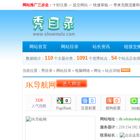
网站推广三步走：
十秒注册
->
提交网站
-> 快速审核 -> 带来无限流量
网站首页
网站目录
站长资讯
链接交
110
1091
54
数据统计：
个主题分类，
个优秀站点，
个站点正在
当前位置：
秀目录
»
网站目录
»
电脑网络
»
网址
» 站点详细
JK导航网
3328
人气指数
PageRank
百度权重
搜狗权重
360
网站地址：
dh.sdxinyekej
服务器IP：
219.154.192.
联系站长：