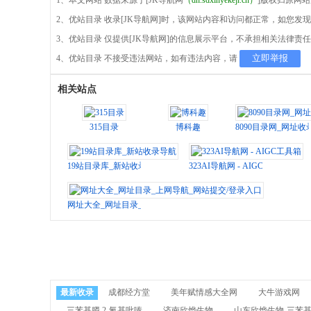
1、本文网站 数据来源于[JK导航网
（dh.sdxinyekeji.cn）
]版权归原网
2、优站目录 收录[JK导航网]时，该网站内容和访问都正常，如您
3、优站目录 仅提供[JK导航网]的信息展示平台，不承担相关法律责
立即举报
4、优站目录 不接受违法网站，如有违法内容，请
相关站点
315目录
博科趣
8090目录网_网址
19站目录库_新站收录导航
323AI导航网 - AIGC工具箱
网址大全_网址目录_上网导航_网站提交/登录入口
最新收录
成都经方堂
美年赋情感大全网
大牛游戏网
三苯基膦,2-氰基吡嗪
济南欣烨生物
山东欣烨生物-三苯