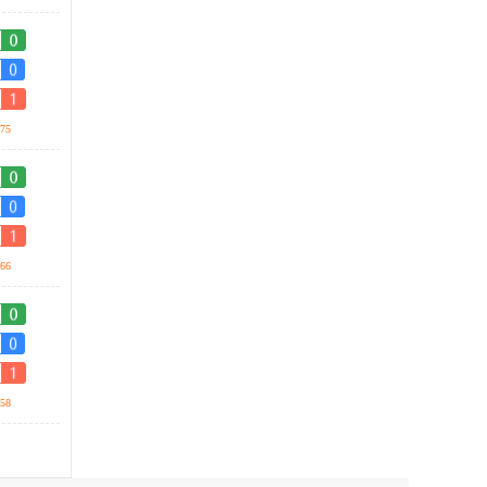
75
66
58