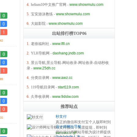
4.
helium10中文推广官网
-
www.showmulu.com
5.
宝安游泳教练
-
www.showmulu.com
6.
大姐影院
-
www.showmulu.com
出站排行榜TOP06
62
1.
老徐福利社
-
www.lfll.cn
2.
YLH导航网
-
daohang.jndb.com
3.
景云导航,景云导航-网站收录-网址收录-自动秒收
录
-
www.25dh.cc
4.
分类目录网
-
www.awz.cc
89
5.
119导航目录网
-
start119.com
6.
久帝收录网
-
www.9dslw.com
推荐站点
秒支付
35
真正的微信和支付宝个人版即时到
设计师网址导航
账支付接口，无需提现，即时到
优站设计师网站导航为设计师提供
pay.yzxt.cc
账，100%资金安全，彩虹系统合
Onlylady女人志