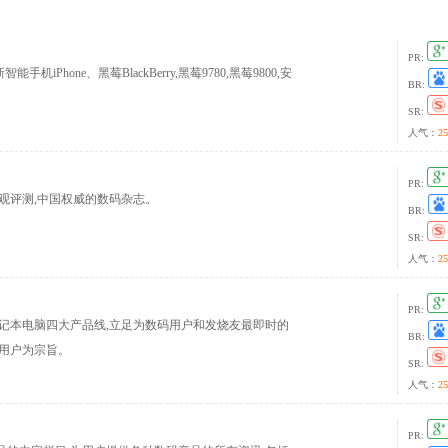
PR:
Phone、黑莓BlackBerry,黑莓9780,黑莓9800,安
BR:
SR:
人气：
25
PR:
客观评测,中国权威的数码杂志。
BR:
SR:
人气：
25
PR:
记本电脑四大产品线,立足为数码用户和发烧友最即时的
BR:
用户为宗旨。
SR:
人气：
25
PR: