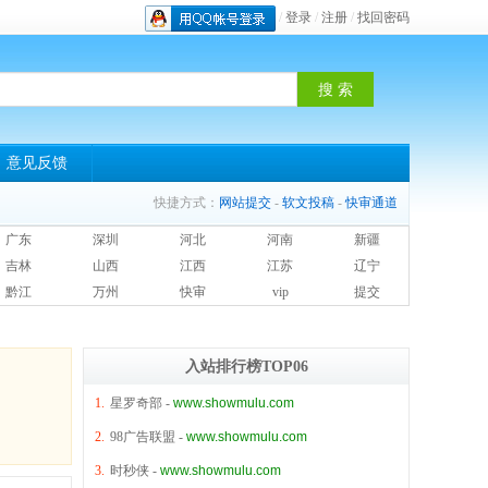
/
登录
/
注册
/
找回密码
意见反馈
快捷方式：
网站提交
-
软文投稿
-
快审通道
广东
深圳
河北
河南
新疆
吉林
山西
江西
江苏
辽宁
黔江
万州
快审
vip
提交
入站排行榜TOP06
1.
星罗奇部
-
www.showmulu.com
2.
98广告联盟
-
www.showmulu.com
3.
时秒侠
-
www.showmulu.com