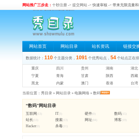
网站推广三步走：
十秒注册
->
提交网站
-> 快速审核 -> 带来无限流量
网站首页
网站目录
站长资讯
链接交
110
1091
54
数据统计：
个主题分类，
个优秀站点，
个站点正在
重庆
四川
贵州
湖南
湖北
宁夏
青海
甘肃
陕西
西藏
黑龙
内蒙
澳门
香港
台湾
当前位置：
秀目录
»
网站目录
»
电脑网络
»
数码
“数码”网站目录
互联网
IT
硬件
数码
(13)
(3)
(0)
(15)
站长
搜索
网址
博客
(13)
(13)
(84)
(19)
Hacker
杀毒
(0)
(11)