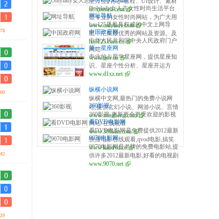
全方位的供ps教程、UI设计、素材
作服务商，无需手续费，无需人工
Onlylady女人志女性时尚生活平台
dc.xinmeit.com
下载、高清图库、配色方案、用户
操作，是个人收款的最佳解决方
网址导航
是专业的女性时尚网站，为广大用
体验、网页设计等全方位设计师网
案。
hao125是最具权威的中文上网导
www.onlylady.com
户提供专业的时尚潮流、美容方
站导航指引。每周更新及时，同时
78
中国政府网
航，汇集最优秀的网站及资源。及
法、流行趋势、服饰时装资讯，打
是优站网（YOUZHAN.CO）旗下
中华人民共和国中央人民政府门户
hao125.com.cn
时收录影视、音乐、小说、游戏等
造专业时尚、美容、生活、达人、
最实用、最专业、最全面、最好用
第一星座网
网站
分类的网址和内容，让您的网络生
互动平台。
的设计师网址导航！
专业的占星学星座网，提供星座知
www.gov.cn
活更简单精彩。上网，从hao125开
识、星座个性分析、星座开运方
始。
www.d1xz.net
法、星座运势、配对、查询以及心
理测试、塔罗牌、在线算命、风
纵横小说网
水、生肖等星相命理相关内容。
00
纵横中文网,最热门的免费小说网
360影视
站,提供玄幻小说、网游小说、言情
360影视-更新更全更受欢迎的影视
www.zongheng.com
小说、穿越小说、都市小说等免费
看DVD电影网
网站-在线观看
小说在线阅读与下载。大神作品齐
看DVD电影网是免费提供2012最新
www.360kan.com
聚纵横,最新章节每日更新。
9070电影网
快播电影在线观看,qvod电影,搞笑
9070电影网是老牌的免费电影站,提
www.kandvd.cc
电影下载等。我们一直努力成为最
42
供许多2012最新电影,好看的电视剧
好的免费电影网站!
www.9070.net
和经典电影大全,网站分为在线观看
和电影下载.
29