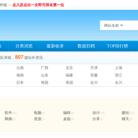
和外链
->
点入及点出一次即可排名第一位
网站名称
换
分类浏览
最新收录
数据归档
TOP排行榜
807
排队审核，
篇站长资讯
云南
广西
北京
天津
上海
海南
山东
福建
安徽
浙江
日本
韩国
美国
合川
永川
软件
电脑
编程
设计
建站
(41)
(0)
(0)
(24)
(52)
网摘
资源
桌面
分享
聊天
(0)
(5)
(0)
(1)
(0)