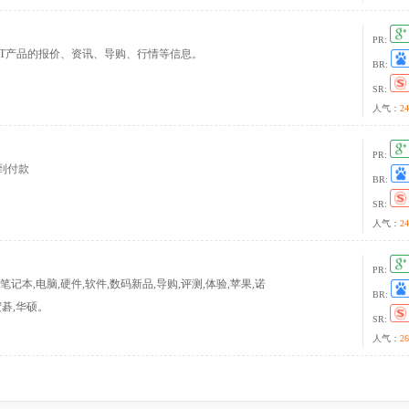
PR:
IT产品的报价、资讯、导购、行情等信息。
BR:
SR:
人气：
24
PR:
货到付款
BR:
SR:
人气：
24
PR:
机,笔记本,电脑,硬件,软件,数码新品,导购,评测,体验,苹果,诺
BR:
,宏碁,华硕。
SR:
人气：
26