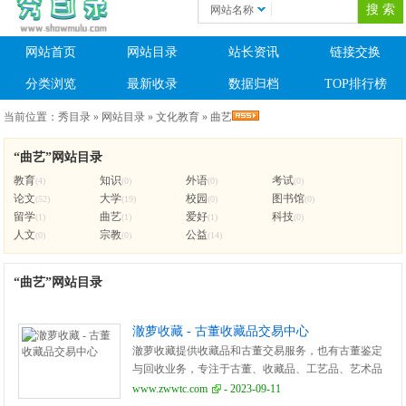
网站名称
网站首页
网站目录
站长资讯
链接交换
分类浏览
最新收录
数据归档
TOP排行榜
当前位置：
秀目录
»
网站目录
»
文化教育
»
曲艺
“曲艺”网站目录
教育
知识
外语
考试
(4)
(0)
(0)
(0)
论文
大学
校园
图书馆
(52)
(19)
(0)
(0)
留学
曲艺
爱好
科技
(1)
(1)
(1)
(0)
人文
宗教
公益
(0)
(0)
(14)
“曲艺”网站目录
澈萝收藏 - 古董收藏品交易中心
澈萝收藏提供收藏品和古董交易服务，也有古董鉴定
与回收业务，专注于古董、收藏品、工艺品、艺术品
等相关业务，知识分享！
www.zwwtc.com
- 2023-09-11