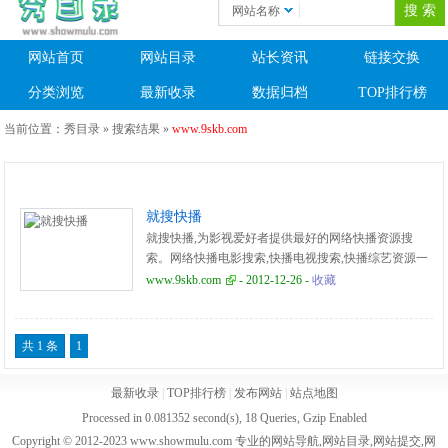
网站名称
网站首页
网站目录
站长资讯
链接交换
分类浏览
最新收录
数据归档
TOP排行榜
当前位置：
秀目录
» 搜索结果 »
www.9skb.com
就搜快播
就搜快播,为影视爱好者提供最好的网络快播资源搜
索。网络快播电影搜索,快播电视搜索,快播综艺资源一
网搜尽!快播娱乐,从9skb就搜开始。
www.9skb.com
- 2012-12-26 -
收藏
共 1 条
1
最新收录
|
TOP排行榜
|
发布网站
|
站点地图
Processed in 0.081352 second(s), 18 Queries, Gzip Enabled
Copyright © 2012-2023 www.showmulu.com 专业的网站导航,网站目录,网站提交,网