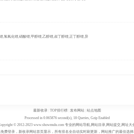
锂,氢氧化锂,硝酸锂,甲醇锂,乙醇锂,叔丁醇锂,正丁醇锂,异
最新收录
|
TOP排行榜
|
发布网站
|
站点地图
Processed in 0.065876 second(s), 18 Queries, Gzip Enabled
Copyright © 2012-2023 www.showmulu.com 专业的网站导航,网站目录,网站提交,网址大
站免费登录，新收录网站首页显示，所有排名全自动实时刷更新，网站推广的最佳选择