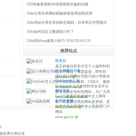
35DIR修复搜狗SR评级获取失败的问题
35dir分类目录网站模板标签使用说明文档
35dir优站分类目录伪静态规则：目录和文件型模式
35dir如何自定义数据统计栏？
35dir部分bug修复小技巧-YOUZHAN.CO
推荐站点
秒支付
真正的微信和支付宝个人版即时到
设计师网址导航
账支付接口，无需提现，即时到
优站设计师网站导航为设计师提供
pay.yzxt.cc
账，100%资金安全，彩虹系统合
Onlylady女人志
全方位的供ps教程、UI设计、素材
作服务商，无需手续费，无需人工
Onlylady女人志女性时尚生活平台
dc.xinmeit.com
下载、高清图库、配色方案、用户
操作，是个人收款的最佳解决方
网址导航
是专业的女性时尚网站，为广大用
体验、网页设计等全方位设计师网
案。
hao125是最具权威的中文上网导
www.onlylady.com
户提供专业的时尚潮流、美容方
站导航指引。每周更新及时，同时
中国政府网
航，汇集最优秀的网站及资源。及
法、流行趋势、服饰时装资讯，打
是优站网（YOUZHAN.CO）旗下
中华人民共和国中央人民政府门户
hao125.com.cn
时收录影视、音乐、小说、游戏等
造专业时尚、美容、生活、达人、
最实用、最专业、最全面、最好用
网站
分类的网址和内容，让您的网络生
互动平台。
的设计师网址导航！
www.gov.cn
活更简单精彩。上网，从hao125开
始。
全
就在秀分类目录