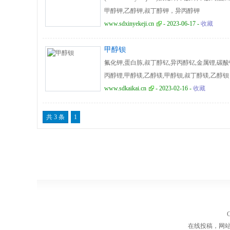
甲醇钾,乙醇钾,叔丁醇钾，异丙醇钾
www.sdxinyekeji.cn
- 2023-06-17 -
收藏
甲醇钡
氟化钾,蛋白胨,叔丁醇钇,异丙醇钇,金属锂,碳酸
丙醇锂,甲醇镁,乙醇镁,甲醇钡,叔丁醇镁,乙醇钡
www.sdkaikai.cn
- 2023-02-16 -
收藏
共 3 条
1
在线投稿，网