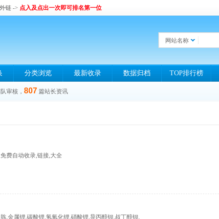
和外链
->
点入及点出一次即可排名第一位
网站名称
换
分类浏览
最新收录
数据归档
TOP排行榜
807
排队审核，
篇站长资讯
免费自动收录,链接,大全
酸钙,蛋白胨,金属锂,碳酸锂,氢氧化锂,硝酸锂,异丙醇钡,叔丁醇钡,