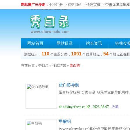
网站推广三步走：
十秒注册
->
提交网站
-> 快速审核 -> 带来无限流量
网站首页
网站目录
站长资讯
链接交
110
1091
54
数据统计：
个主题分类，
个优秀站点，
个站点正在
当前位置：
秀目录
» 搜索结果 »
蛋白胨
蛋白胨导航
蛋白胨导航网_分类目录_收录精选的导航网站 ,
dh.sdxinyechem.cn
- 2023-08-07 -
收藏
甲酸钙
(www.sdxinyekeji.cn)氟化钾,甲酸钾,甲