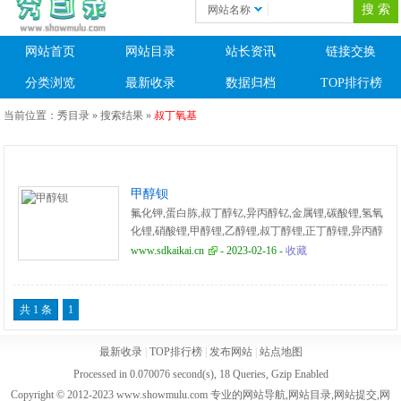
网站名称
网站首页
网站目录
站长资讯
链接交换
分类浏览
最新收录
数据归档
TOP排行榜
当前位置：
秀目录
» 搜索结果 »
叔丁氧基
甲醇钡
氟化钾,蛋白胨,叔丁醇钇,异丙醇钇,金属锂,碳酸锂,氢氧
化锂,硝酸锂,甲醇锂,乙醇锂,叔丁醇锂,正丁醇锂,异丙醇
锂,甲醇镁,乙醇镁,甲醇钡,叔丁醇镁,乙醇钡
www.sdkaikai.cn
- 2023-02-16 -
收藏
共 1 条
1
最新收录
|
TOP排行榜
|
发布网站
|
站点地图
Processed in 0.070076 second(s), 18 Queries, Gzip Enabled
Copyright © 2012-2023 www.showmulu.com 专业的网站导航,网站目录,网站提交,网